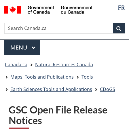
Langua
/
FR
Skip
Skip
Switch
Gouvernement
selectio
to
to
to
du
main
"About
basic
Canada
Search
Search
content
government"
HTML
Sea
Canada.ca
version
Menu
MAIN
MENU
You
Canada.ca
Natural Resources Canada
are
here:
Maps, Tools and Publications
Tools
Earth Sciences Tools and Applications
CDoGS
GSC Open File Release
Notices