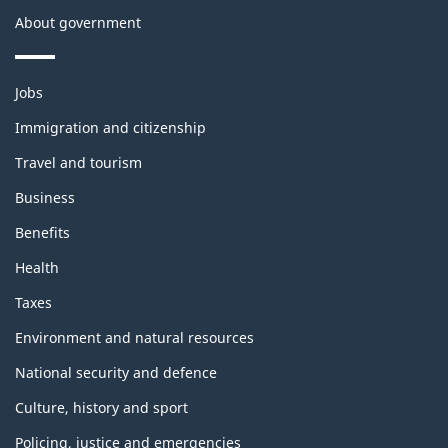
About government
Themes
Jobs
and
topics
Immigration and citizenship
Travel and tourism
Business
Benefits
Health
Taxes
Environment and natural resources
National security and defence
Culture, history and sport
Policing, justice and emergencies